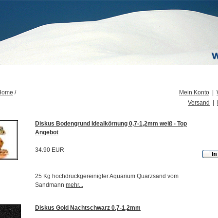
Home
/
Mein Konto
|
Versand
|
Diskus Bodengrund Idealkörnung 0,7-1,2mm weiß - Top
Angebot
34.90 EUR
25 Kg hochdruckgereinigter Aquarium Quarzsand vom
Sandmann
mehr...
Diskus Gold Nachtschwarz 0,7-1,2mm